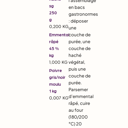
l’assemblage
sg
en bacs
250
gastronormes
g
: déposer
0,200
KG
une
couche de
Emmental
purée, une
râpé
couche de
45 %
haché
kg
végétal,
1,000
KG
puis une
Poivre
couche de
gris/noir
purée.
moulu
Parsemer
1 kg
d’emmental
0,007
KG
râpé, cuire
au four
(180/200
°C) 20