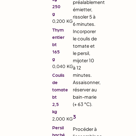
préalablement
250
émietter,
g
rissoler 5 à
0,200
KG
6 minutes.
Thym
Incorporer
entier
le coulis de
bt
tomate et
165
le persil,
g
mijoter 10
0,040
KG
à 12
minutes.
Coulis
Assaisonner,
de
réserver au
tomate
bain-marie
bt
(+ 63 °C).
2,5
kg
3
2,000
KG
Persil
Procéder à
haché