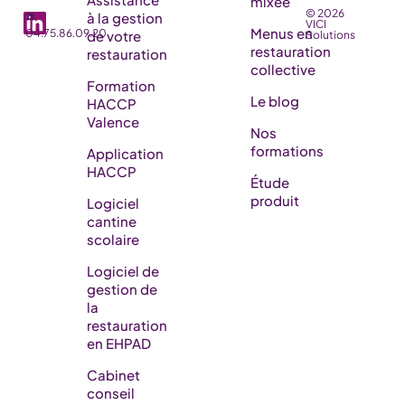
mixée
© 2026
☎️
à la gestion
VICI
Menus en
04.75.86.09.20
de votre
Solutions
restauration
restauration
collective
Formation
Le blog
HACCP
Valence
Nos
formations
Application
HACCP
Étude
produit
Logiciel
cantine
scolaire
Logiciel de
gestion de
la
restauration
en EHPAD​
Cabinet
conseil