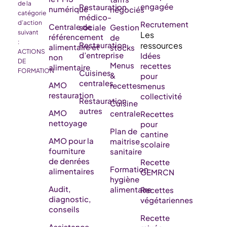
de la
engagée
Restauration
numérique
négociés
catégorie
médico-
d’action
Recrutement
Centrale de
sociale
Gestion
suivant
référencement
de
:
Restauration
alimentaire et
stocks
ACTIONS
d’entreprise
Idées
non
DE
Menus
recettes
alimentaire
FORMATION
Cuisines
&
pour
centrales
AMO
recettes
menus
restauration
collectivité
Restauration
Cuisine
autres
AMO
centrale
Recettes
nettoyage
pour
Plan de
cantine
AMO pour la
maitrise
scolaire
fourniture
sanitaire
de denrées
Recette
Formation
alimentaires
GEMRCN
hygiène
Audit,
alimentaire
Recettes
diagnostic,
végétariennes
conseils
Recette
Assistance