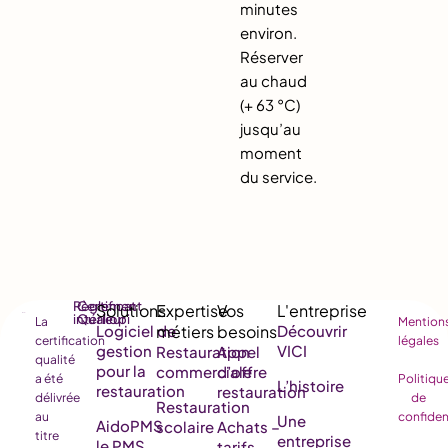
minutes
environ.
Réserver
au chaud
(+ 63 °C)
jusqu’au
moment
du service.
Règlement
Certificat
intérieur
Qualiopi
La
Mention
Logiciel de
Découvrir
certification
légales
gestion
VICI
Restauration
Appel
qualité
pour la
commerciale
d’offre
a été
Politiqu
L’histoire
restauration
restauration
délivrée
de
Restauration
au
confiden
Une
AidoPMS
scolaire
Achats –
titre
entreprise
le PMS
tarifs