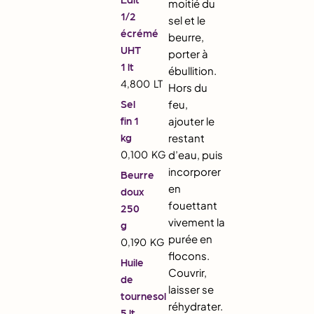
moitié du
1/2
sel et le
écrémé
beurre,
UHT
porter à
1 lt
ébullition.
4,800
LT
Hors du
Sel
feu,
fin 1
ajouter le
kg
restant
0,100
KG
d’eau, puis
incorporer
Beurre
en
doux
fouettant
250
vivement la
g
purée en
0,190
KG
flocons.
Huile
Couvrir,
de
laisser se
tournesol
réhydrater.
5 lt