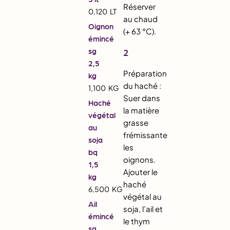
Réserver
0,120
LT
au chaud
Oignon
(+ 63 °C).
émincé
sg
2
2,5
Préparation
kg
du haché :
1,100
KG
Suer dans
Haché
la matière
végétal
grasse
au
frémissante
soja
les
bq
oignons.
1,5
Ajouter le
kg
haché
6,500
KG
végétal au
Ail
soja, l’ail et
émincé
le thym
sg